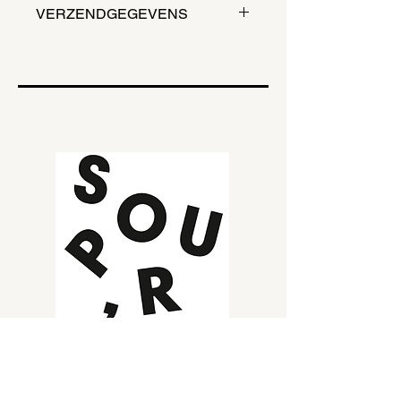
VERZENDGEGEVENS
Plaats jouw bestelling (soep/broodje
en/of een salade) voor 11u en haal
jouw bestelling af voor 12u. Dit van
maandag tot en met zaterdag.
Wij leveren aan huis of op kantoor
vanaf 10 liter.
SOUP BAR