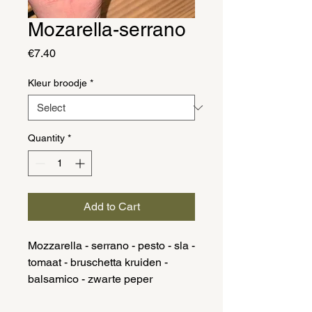
Mozarella-serrano
Price
€7.40
Kleur broodje
*
Quantity
*
Add to Cart
Mozzarella - serrano - pesto - sla -
tomaat - bruschetta kruiden -
balsamico - zwarte peper