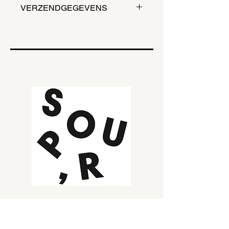
VERZENDGEGEVENS
Plaats jouw bestelling (soep/ broodje
en/ of een salade) voor 11u en haal
vlot jouw bestelling af voor 12u. Dit
van maandag tot en met zaterdag.
Wij leveren aan huis of op kantoor
vanaf 10 liter.
SOEPBAR