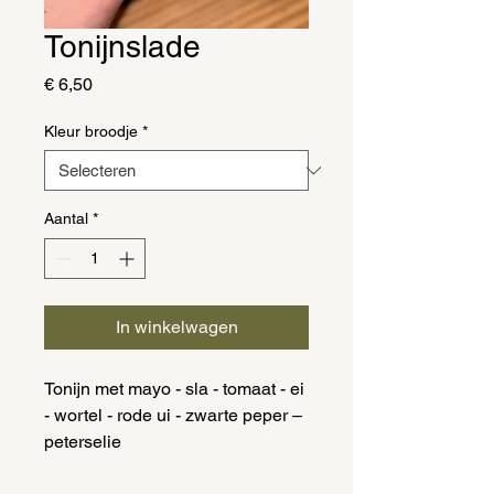
Tonijnslade
Prijs
€ 6,50
Kleur broodje
*
Aantal
*
In winkelwagen
Tonijn met mayo - sla - tomaat - ei
- wortel - rode ui - zwarte peper –
peterselie