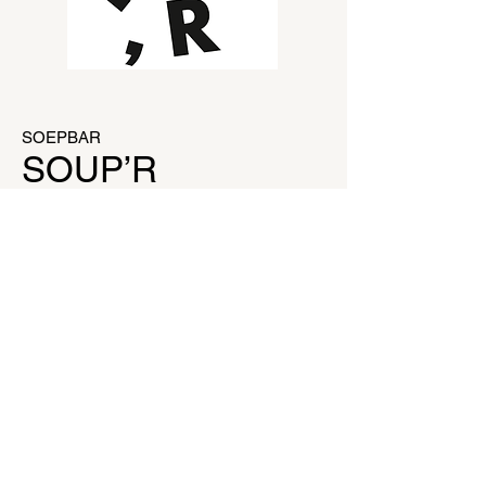
SOEPBAR
SOUP’
R
Sint Niklaasstraat 9
9000 Gent
E:
gent@soupr.be
OPENINGSUREN
Van maandag tot en met zaterdag van
11u tot 16u.
SOEPBAR LEUVEN
Martelarenplein 20a