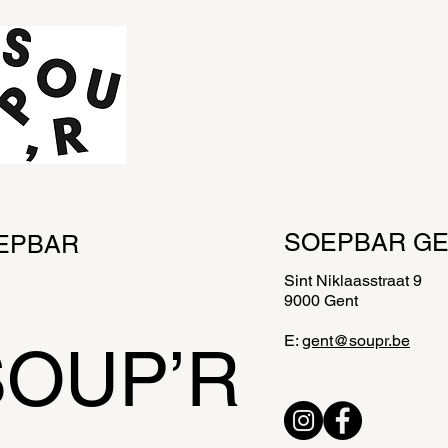
van maandag tot en 
Wij leveren aan huis 
SOEPBAR G
EPBAR
Sint Niklaasstraat 9
9000 Gent
E:
gent@soupr.be
SOUP’
R