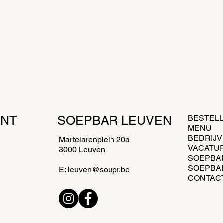
met zaterdag.
of op kantoor vanaf 10 liter.
ENT
SOEPBAR LEUVEN
BESTEL
MENU
BEDRIJ
Martelarenplein 20a
VACATU
3000 Leuven
SOEPBA
SOEPBA
E:
leuven@soupr.be
CONTAC