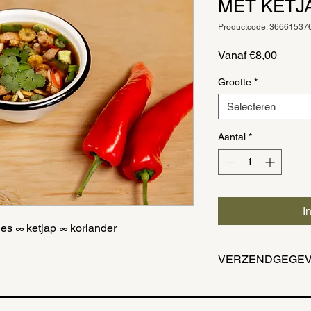
MET KETJ
Productcode: 3666153
Verkoo
Vanaf
€8,00
Grootte
*
Selecteren
Aantal
*
I
jes ∞ ketjap ∞ koriander
VERZENDGEGE
Plaats jouw bestellin
voor 11u en haal vlot