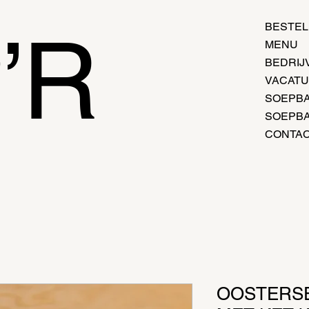
’R
BESTEL
MENU
BEDRIJ
VACAT
SOEPBA
SOEPBA
CONTA
OOSTERS