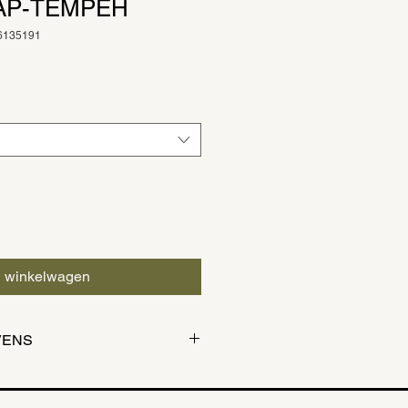
AP-TEMPEH
76135191
pprijs
n winkelwagen
VENS
g (soep/ broodje en/ of een salade)
 jouw bestelling af voor 12u. Dit