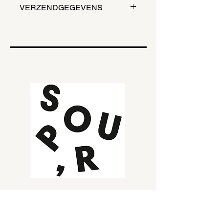
VERZENDGEGEVENS
Plaats jouw bestelling (soep/ broodje
en/ of een salade) voor 11u en haal
vlot jouw bestelling af voor 12u. Dit
van maandag tot en met zaterdag.
Wij leveren aan huis of op kantoor
vanaf 10 liter.
SOEPBAR